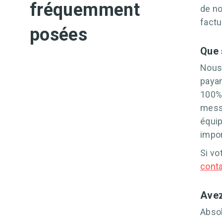
fréquemment
de no
fact
posées
Que 
Nous 
payan
100% 
messa
équip
impor
Si vo
cont
Avez
Absol