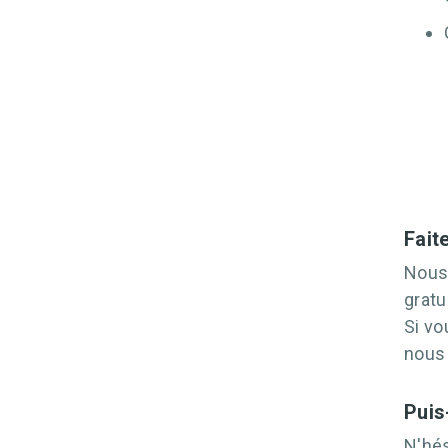
Fait
Nous
gratu
Si vo
nous 
Puis
N'hé