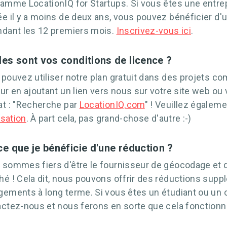
amme LocationIQ for Startups. Si vous êtes une entr
e il y a moins de deux ans, vous pouvez bénéficier d'u
ndant les 12 premiers mois.
Inscrivez-vous ici
.
les sont vos conditions de licence ?
pouvez utiliser notre plan gratuit dans des projets 
ur en ajoutant un lien vers nous sur votre site web ou 
t : "Recherche par
LocationIQ.com
" ! Veuillez égaleme
lisation
. À part cela, pas grand-chose d'autre :-)
ce que je bénéficie d'une réduction ?
sommes fiers d'être le fournisseur de géocodage et d
é ! Cela dit, nous pouvons offrir des réductions supp
ements à long terme. Si vous êtes un étudiant ou un o
ctez-nous et nous ferons en sorte que cela fonctionne 