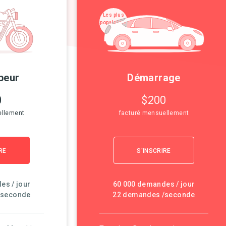
Les plus
populaires
!
peur
Démarrage
0
$200
ellement
facturé mensuellement
RE
S'INSCRIRE
es / jour
60 000 demandes / jour
/seconde
22 demandes /seconde