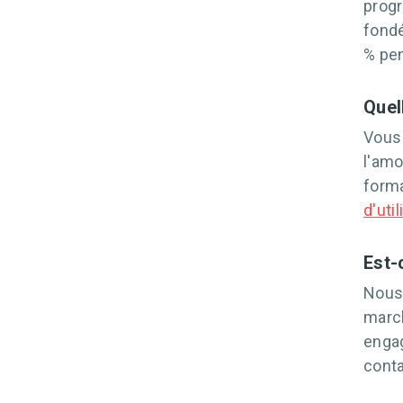
progr
fondé
% pe
Quel
Vous 
l'amo
forma
d'uti
Est-
Nous 
march
engag
conta