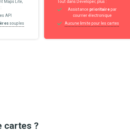
nt Maps Lite,
Tout dans Developer, plus :
:
Assistance
prioritaire
par
les API
courrier électronique
ières
souples
Aucune limite pour les cartes
 cartes ?