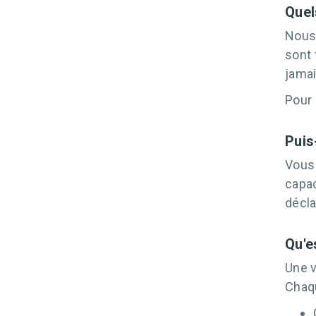
Quel
Nous 
sont 
jamai
Pour 
Puis
Vous 
capac
décla
Qu'e
Une v
Chaqu