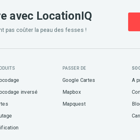
e avec LocationIQ
nt pas coûter la peau des fesses !
ODUITS
PASSER DE
SO
ocodage
Google Cartes
A p
ocodage inversé
Mapbox
Con
rtes
Mapquest
Blo
utage
Car
ification